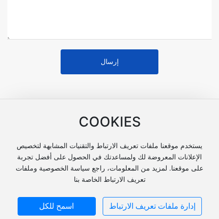
إرسال
COOKIES
تيانجين كايفنغ الكيميائية المشارك ، المحدودة.
يستخدم موقعنا ملفات تعريف الارتباط والتقنيات المشابهة لتخصيص
الإعلانات المعروضة لك ولمساعدتك في الحصول على أفضل تجربة
©2023 تيانجين كايفنغ الكيميائية المشارك ، المحدودة.
على موقعنا. لمزيد من المعلومات، راجع سياسة الخصوصية وملفات
Powered by www.300.cn
تعريف الارتباط الخاصة بنا
津ICP备11002854号-1
الترخيص
إدارة ملفات تعريف الارتباط
اسمح للكل
SEO