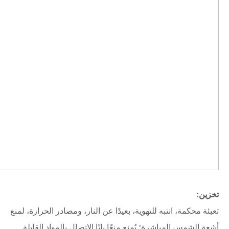
تخزين:
تعبئة محكمة، انتبه للتهوية، بعيدًا عن النار، ومصادر الحرارة، لمنع
أشعة الشمس المباشرة؛ يُمنع منعًا باتًا الاتصال بالمواد القابلة