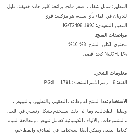
المظهر: سائل شفاف أصفر فاتح، برائحة كلور حادة خفيفة، قابل
للذوبان في الماء بأي نسبة، هو مؤكسد قوي
المعيار التنفيذي: HG/T2498-1993
مواصفات المنتج:
محتوى الكلور المتاح: 8%-16%
NaOH: 1% كحد أقصى
معلومات الشحن:
الفئة: 8 رقم الأمم المتحدة: 1791 PG:III
الاستخدام:
هذا المنتج له وظائف التعقيم، والتطهير، والتبييض،
وتقليل الطحالب، وما إلى ذلك. يستخدم بشكل رئيسي في اللب،
والمنسوجات، والألياف الكيميائية كعامل تبييض، ومعالجة المياه
كعامل تنقية، ويمكن أيضًا استخدامه في الفنادق، والمطاعم،